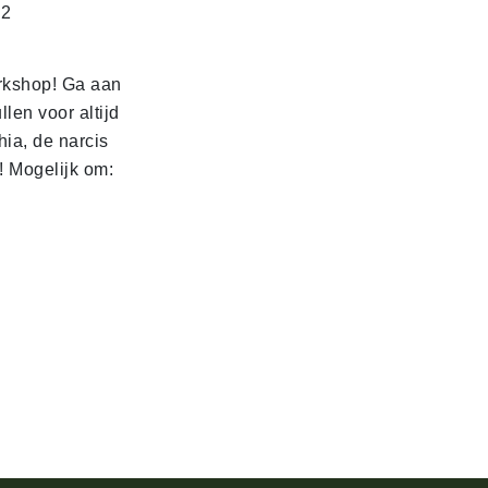
C2
rkshop! Ga aan
len voor altijd
hia, de narcis
! Mogelijk om: