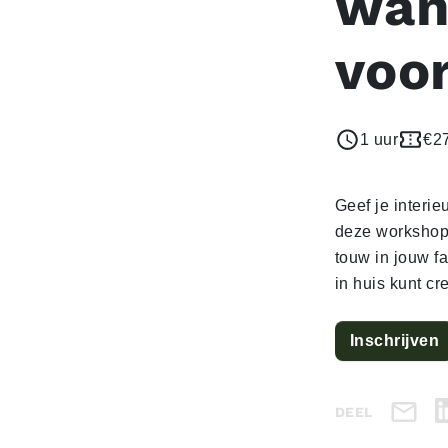
wan
voo
1 uur
€27
Geef je interi
deze workshop 
touw in jouw fa
in huis kunt cr
Inschrijven
DEEL