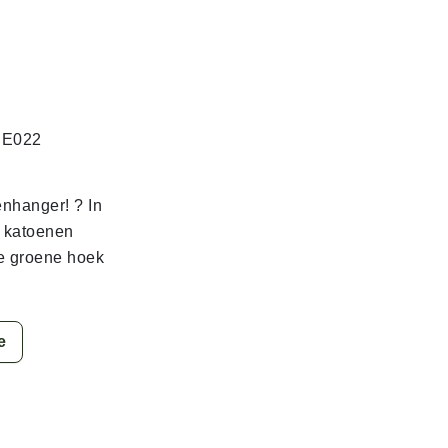
.E022
enhanger! ? In
h katoenen
lle groene hoek
e