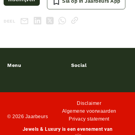
Sla op in Jaarbeurs App
DEEL
Menu
Social
Disclaimer
Algemene voorwaarden
© 2026 Jaarbeurs
Privacy statement
Jewels & Luxury is een evenement van