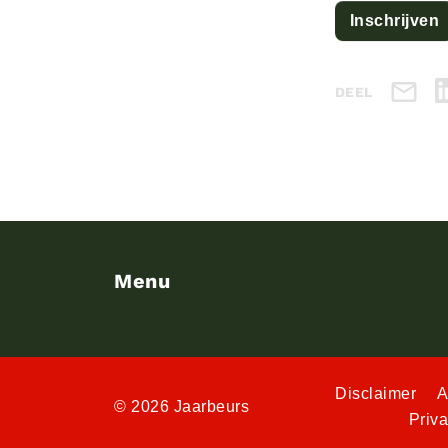
Inschrijven
DEEL
Menu
Disclaimer
A
© 2026 Jaarbeurs
Priv