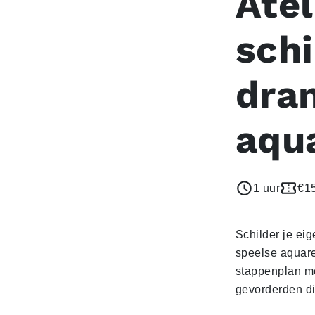
Atel
schi
dra
aqu
1 uur
€1
Schilder je eig
speelse aquarel
stappenplan me
gevorderden di