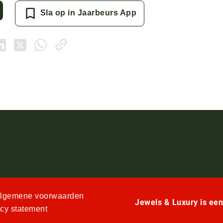
Sla op in Jaarbeurs App
lgemene voorwaarden
Jewels & Luxury is ee
acy statement