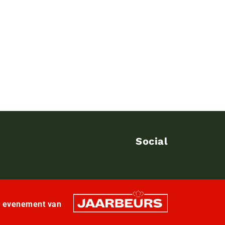
Social
n evenement van