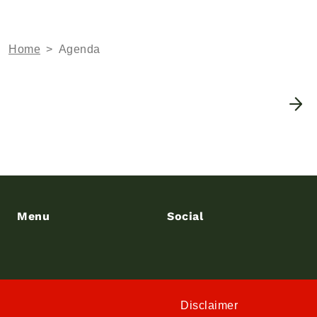
Home
>
Agenda
Geen items gevonden met deze criteria
Menu
Social
Disclaimer