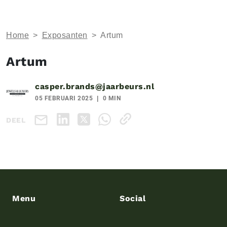
Home
>
Exposanten
>
Artum
Artum
casper.brands@jaarbeurs.nl
05 FEBRUARI 2025
0 MIN
DEEL
Menu
Social