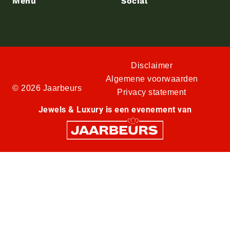
Menu
Social
Disclaimer
Algemene voorwaarden
© 2026 Jaarbeurs
Privacy statement
Jewels & Luxury is een evenement van