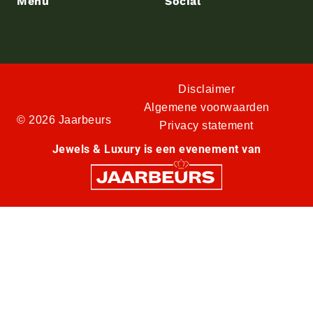
Menu
Social
Disclaimer
Algemene voorwaarden
© 2026 Jaarbeurs
Privacy statement
Jewels & Luxury is een evenement van