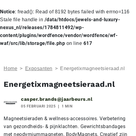
Notice
: fread(): Read of 8192 bytes failed with errno=116
/data/htdocs/jewels-and-luxury-
Stale file handle in
nexus_nl/releases/1784811492/wp-
content/plugins/wordfence/vendor/wordfence/wf-
waf/src/lib/storage/file.php
617
on line
Home
>
Exposanten
>
Energetixmagneetsieraad.nl
Energetixmagneetsieraad.nl
casper.brands@jaarbeurs.nl
05 FEBRUARI 2025
1 MIN
Magneetsieraden & wellness-accessoires. Verbetering
van gezondheids- & pijnklachten. Gewrichtsbandages
met neodymiummagneten, BodyMagnets. Creatief zijn