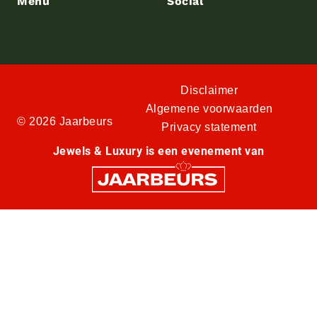
Menu
Social
Disclaimer
Algemene voorwaarden
© 2026 Jaarbeurs
Privacy statement
Jewels & Luxury is een evenement van