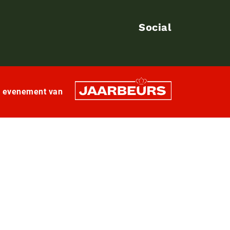
Social
n evenement van