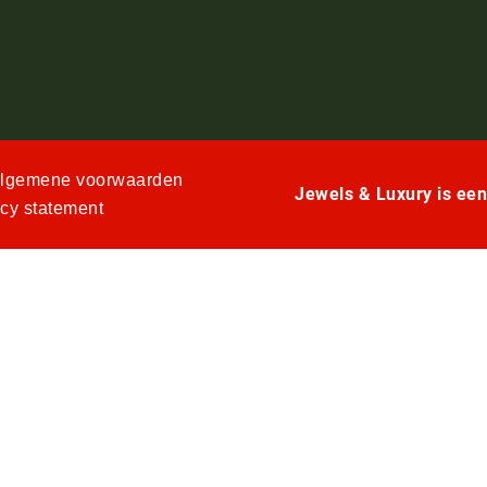
lgemene voorwaarden
Jewels & Luxury is ee
acy statement