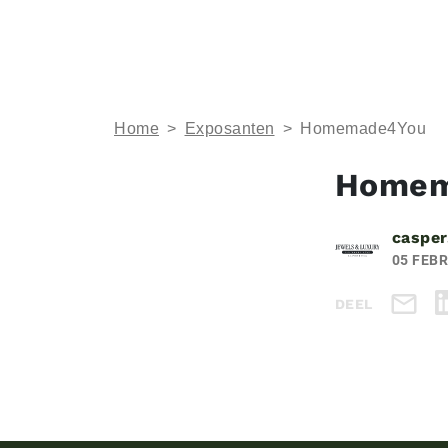
Home
>
Exposanten
>
Homemade4You
Homem
casper
05 FEBR
DEEL