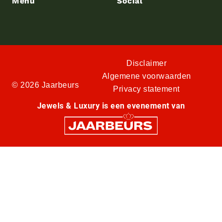
Menu
Social
Disclaimer
Algemene voorwaarden
© 2026 Jaarbeurs
Privacy statement
Jewels & Luxury is een evenement van