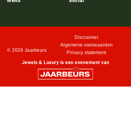
Menu
Social
Disclaimer
Algemene voorwaarden
© 2026 Jaarbeurs
Privacy statement
Jewels & Luxury is een evenement van