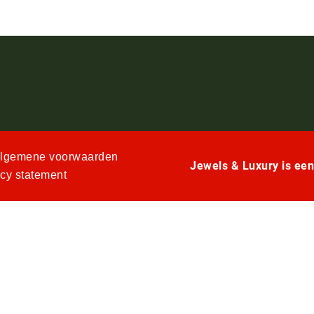
lgemene voorwaarden
Jewels & Luxury is ee
acy statement