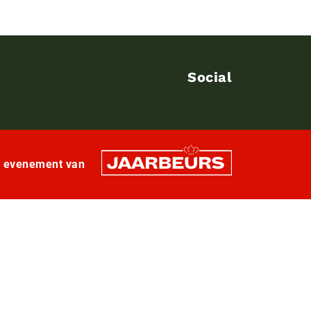
Social
n evenement van