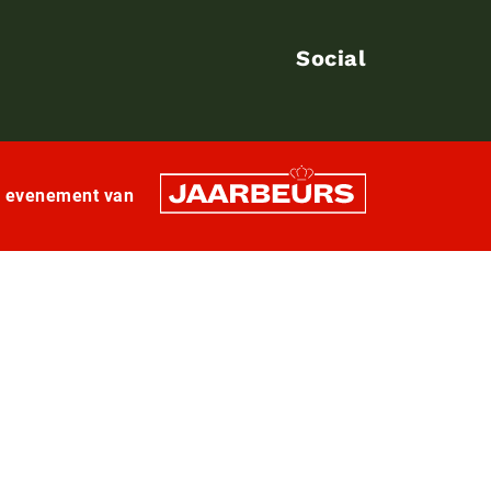
Social
n evenement van