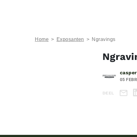
Home
>
Exposanten
>
Ngravings
Ngravi
casper
05 FEBR
DEEL