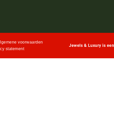
lgemene voorwaarden
Jewels & Luxury is ee
acy statement