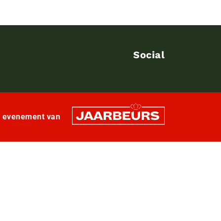
Social
n evenement van