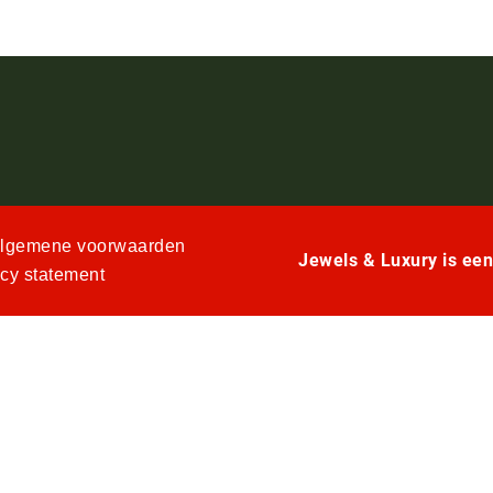
lgemene voorwaarden
Jewels & Luxury is ee
acy statement