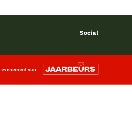
Social
n evenement van