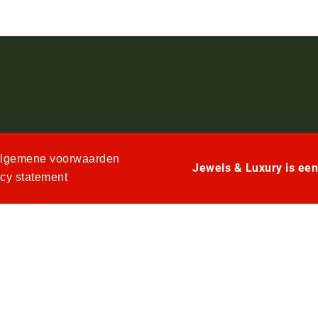
lgemene voorwaarden
Jewels & Luxury is ee
acy statement