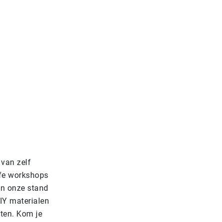
 van zelf
ffe workshops
en onze stand
DIY materialen
cten. Kom je