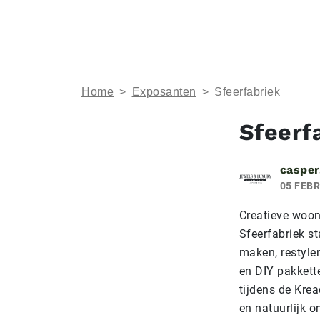
Home
>
Exposanten
>
Sfeerfabriek
Sfeerf
casper
05 FEBR
Creatieve wooni
Sfeerfabriek st
maken, restyle
en DIY pakkett
tijdens de Kre
en natuurlijk o