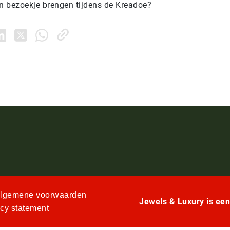
en bezoekje brengen tijdens de Kreadoe?
lgemene voorwaarden
Jewels & Luxury is ee
acy statement