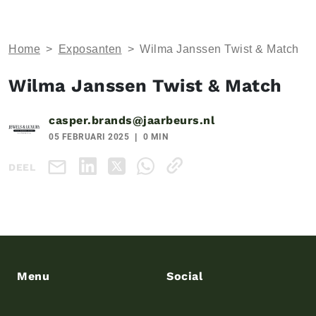
Home
>
Exposanten
>
Wilma Janssen Twist & Match
Wilma Janssen Twist & Match
casper.brands@jaarbeurs.nl
05 FEBRUARI 2025
0 MIN
DEEL
Menu
Social