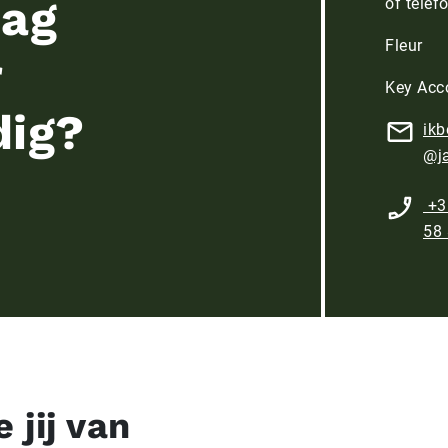
aag
of telef
Fleur
r
Key Acc
dig?
ikb
@ja
+3
58
 jij van