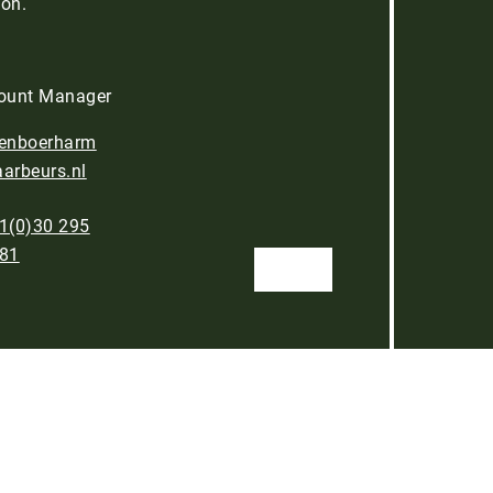
oon.
ount Manager
enboerharm​
arbeurs.nl
1(0)30 295
 81