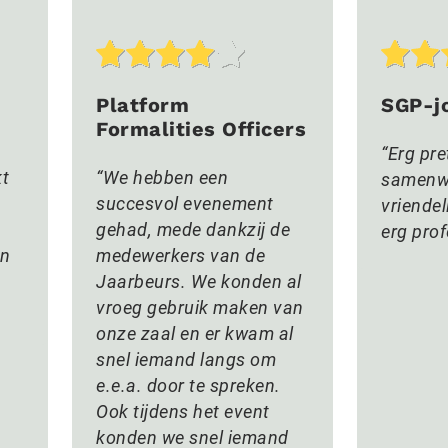
Platform
SGP-j
Formalities Officers
Erg pre
kt
We hebben een
samenw
succesvol evenement
vriende
gehad, mede dankzij de
erg prof
en
medewerkers van de
Jaarbeurs. We konden al
vroeg gebruik maken van
onze zaal en er kwam al
snel iemand langs om
e.e.a. door te spreken.
Ook tijdens het event
konden we snel iemand