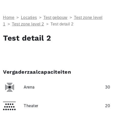
Home
>
Locaties
>
Test gebouw
>
Test zone level
1
>
Test zone level 2
>
Test detail 2
Test detail 2
Vergaderzaalcapaciteiten
Arena
30
Theater
20